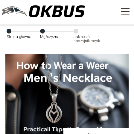
Strona główna
Mężczyzna
Jak nosić
naszyjnik męski?
Praktyczne
porady dla
każdego
mężczyzny