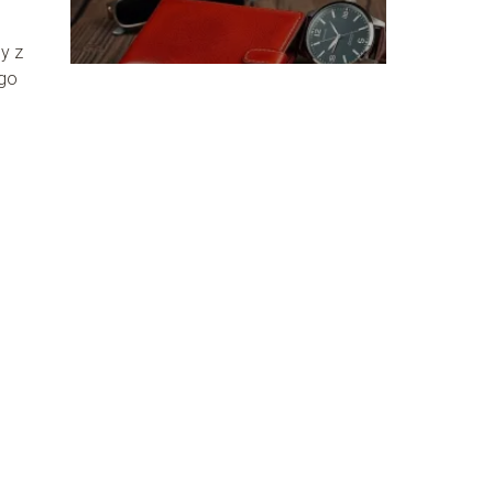
prezent!
y z
ego