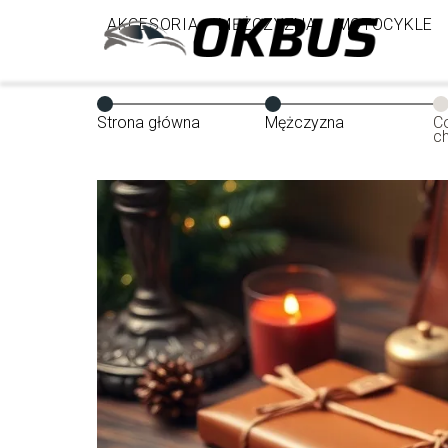
AKCESORIA
MĘŻCZYZNA
MOTOCYKLE
Strona główna
Mężczyzna
C
c
p