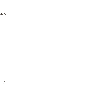
piej
i
cnić