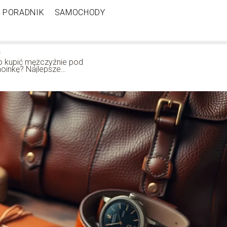
PORADNIK
SAMOCHODY
o kupić mężczyźnie pod
hoinkę? Najlepsze
omysły na prezent