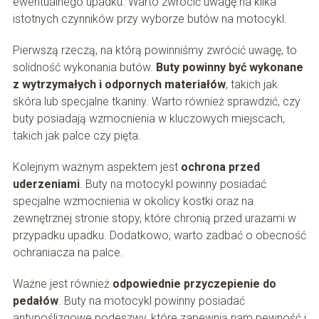
ewentualnego upadku. Warto zwrócić uwagę na kilka
istotnych czynników przy wyborze butów na motocykl.
Pierwszą rzeczą, na którą powinniśmy zwrócić uwagę, to
solidność wykonania butów.
Buty powinny być wykonane
z wytrzymałych i odpornych materiałów
, takich jak
skóra lub specjalne tkaniny. Warto również sprawdzić, czy
buty posiadają wzmocnienia w kluczowych miejscach,
takich jak palce czy pięta.
Kolejnym ważnym aspektem jest
ochrona przed
uderzeniami
. Buty na motocykl powinny posiadać
specjalne wzmocnienia w okolicy kostki oraz na
zewnętrznej stronie stopy, które chronią przed urazami w
przypadku upadku. Dodatkowo, warto zadbać o obecność
ochraniacza na palce.
Ważne jest również
odpowiednie przyczepienie do
pedałów
. Buty na motocykl powinny posiadać
antypoślizgowe podeszwy, które zapewnią nam pewność i