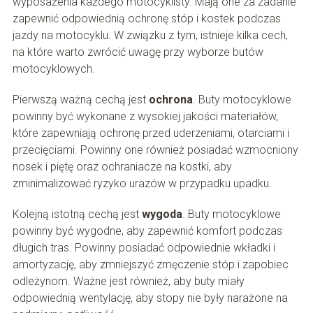
wyposażenia każdego motocyklisty. Mają one za zadanie
zapewnić odpowiednią ochronę stóp i kostek podczas
jazdy na motocyklu. W związku z tym, istnieje kilka cech,
na które warto zwrócić uwagę przy wyborze butów
motocyklowych.
Pierwszą ważną cechą jest
ochrona
. Buty motocyklowe
powinny być wykonane z wysokiej jakości materiałów,
które zapewniają ochronę przed uderzeniami, otarciami i
przecięciami. Powinny one również posiadać wzmocniony
nosek i piętę oraz ochraniacze na kostki, aby
zminimalizować ryzyko urazów w przypadku upadku.
Kolejną istotną cechą jest
wygoda
. Buty motocyklowe
powinny być wygodne, aby zapewnić komfort podczas
długich tras. Powinny posiadać odpowiednie wkładki i
amortyzację, aby zmniejszyć zmęczenie stóp i zapobiec
odleżynom. Ważne jest również, aby buty miały
odpowiednią wentylację, aby stopy nie były narażone na