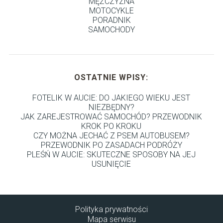
MĘŻCZYZNA
MOTOCYKLE
PORADNIK
SAMOCHODY
OSTATNIE WPISY:
FOTELIK W AUCIE: DO JAKIEGO WIEKU JEST
NIEZBĘDNY?
JAK ZAREJESTROWAĆ SAMOCHÓD? PRZEWODNIK
KROK PO KROKU
CZY MOŻNA JECHAĆ Z PSEM AUTOBUSEM?
PRZEWODNIK PO ZASADACH PODRÓŻY
PLEŚŃ W AUCIE: SKUTECZNE SPOSOBY NA JEJ
USUNIĘCIE
Polityka prywatności
Mapa serwisu