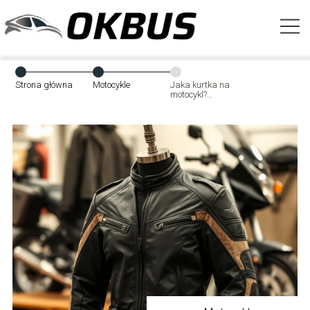
Strona główna
Motocykle
Jaka kurtka na
motocykl?
Wybierz idealny
model dla siebie