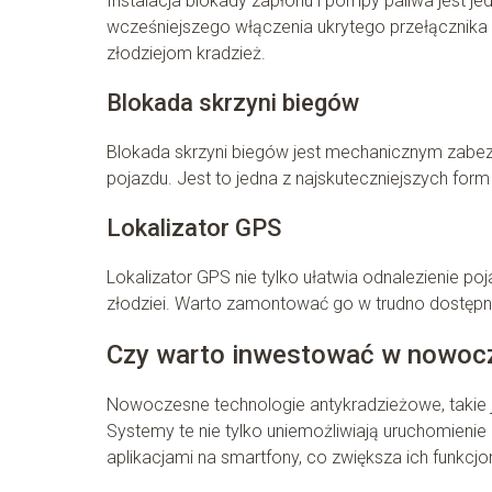
Instalacja blokady zapłonu i pompy paliwa jest j
wcześniejszego włączenia ukrytego przełącznika u
złodziejom kradzież.
Blokada skrzyni biegów
Blokada skrzyni biegów jest mechanicznym zabez
pojazdu. Jest to jedna z najskuteczniejszych for
Lokalizator GPS
Lokalizator GPS nie tylko ułatwia odnalezienie po
złodziei. Warto zamontować go w trudno dostępny
Czy warto inwestować w nowocz
Nowoczesne technologie antykradzieżowe, takie 
Systemy te nie tylko uniemożliwiają uruchomienie
aplikacjami na smartfony, co zwiększa ich funkcjo