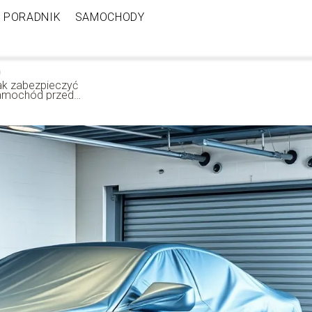
PORADNIK
SAMOCHODY
ak zabezpieczyć
amochód przed
radzieżą? Sprawdzone
etody ochrony