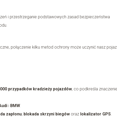
zeń i przestrzeganie podstawowych zasad bezpieczeństwa
odu.
eczne, połączenie kilku metod ochrony może uczynić nasz poja
000 przypadków kradzieży pojazdów
, co podkreśla znaczeni
Audi
i
BMW
.
ada zapłonu
,
blokada skrzyni biegów
oraz
lokalizator GPS
.