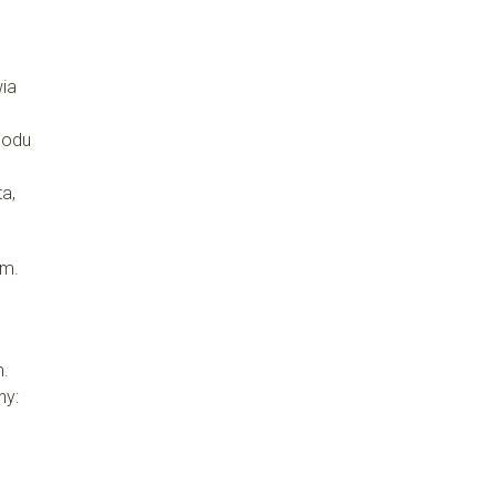
ia
hodu
a,
om.
m.
ny: