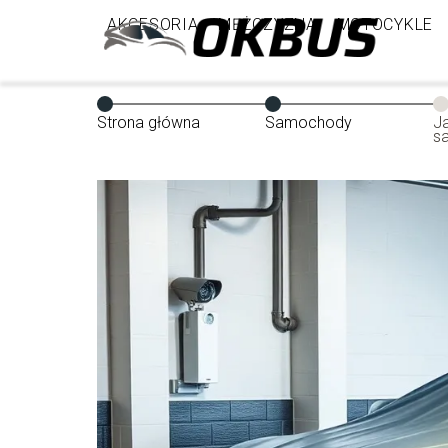
AKCESORIA
MĘŻCZYZNA
MOTOCYKLE
Strona główna
Samochody
J
s
k
m