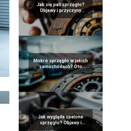
Jak się pali sprzęgło?
Objawy i przyczyny
spalenia sprzęgła
Mokre sprzęgło w jakich
samochodach? Oto
najpopularniejsze
modele
Jak wygląda spalone
sprzęgło? Objawy i
przyczyny awarii