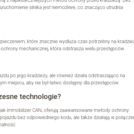
edną z najskuteczniejszych metod ochrony przed kradzieżą. Bez
ruchomienie silnika jest niemożliwe, co znacząco utrudnia
pieczeniem, które znacznie wydłuża czas potrzebny na kradzie
m ochrony mechanicznej, która odstrasza wielu przestępców.
jazdu po jego kradzieży, ale również działa odstraszająco na
m miejscu, aby nie był łatwo dostępny dla przestępców.
esne technologie?
jak immobilizer CAN, oferują zaawansowane metody ochrony.
 pojazdu bez odpowiedniego kodu, ale także działają w połączen
nalność.