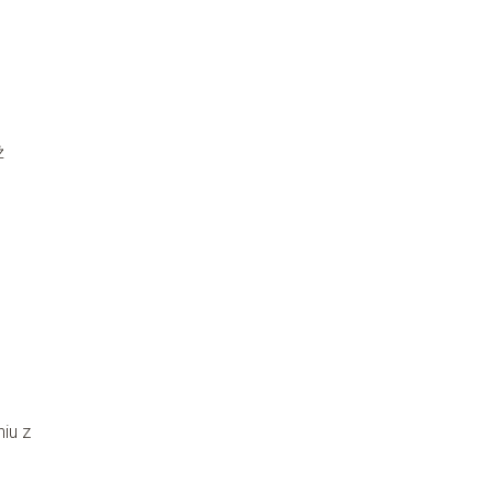
ż
iu z