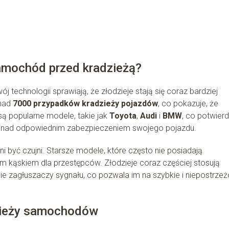
amochód przed kradzieżą?
technologii sprawiają, że złodzieje stają się coraz bardziej
onad
7000 przypadków kradzieży pojazdów
, co pokazuje, że
 są popularne modele, takie jak
Toyota
,
Audi
i
BMW
, co potwier
się nad odpowiednim zabezpieczeniem swojego pojazdu.
 być czujni. Starsze modele, które często nie posiadają
kąskiem dla przestępców. Złodzieje coraz częściej stosują
nie zagłuszaczy sygnału, co pozwala im na szybkie i niepostrze
zieży samochodów