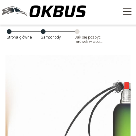
Strona główna
Samochody
Jak się pozbyć
mrówek w aucie
– skuteczne
metody