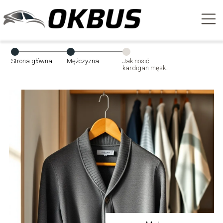
Strona główna
Mężczyzna
Jak nosić
kardigan męski?
Stylowe porady
na każdą okazję