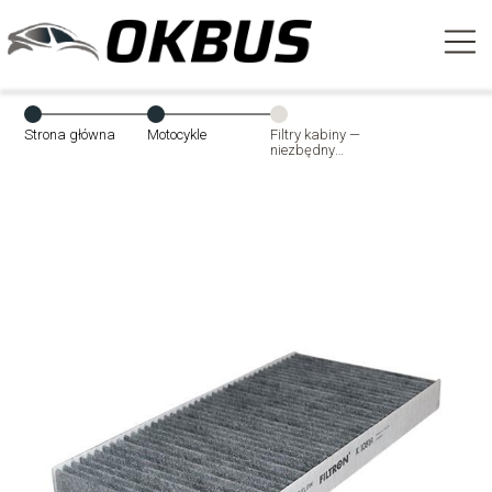
Strona główna
Motocykle
Filtry kabiny —
niezbędny
element dla
komfortu i
zdrowia
kierowcy