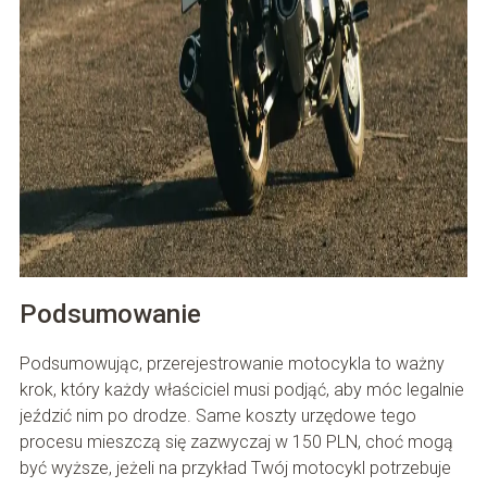
Podsumowanie
Podsumowując, przerejestrowanie motocykla to ważny
krok, który każdy właściciel musi podjąć, aby móc legalnie
jeździć nim po drodze. Same koszty urzędowe tego
procesu mieszczą się zazwyczaj w 150 PLN, choć mogą
być wyższe, jeżeli na przykład Twój motocykl potrzebuje