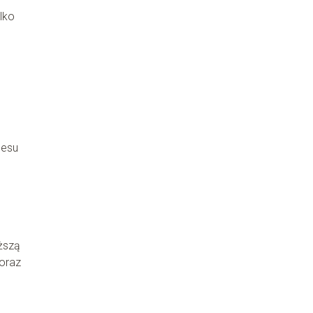
lko
cesu
ższą
 oraz