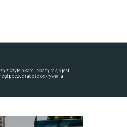
zą z czytelnikami. Naszą misją jest
 mógł poczuć radość odkrywania