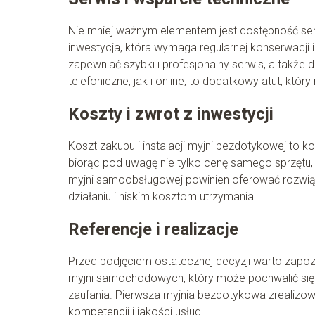
Nie mniej ważnym elementem jest dostępność ser
inwestycja, która wymaga regularnej konserwacji
zapewniać szybki i profesjonalny serwis, a także
telefoniczne, jak i online, to dodatkowy atut, kt
Koszty i zwrot z inwestycji
Koszt zakupu i instalacji myjni bezdotykowej to 
biorąc pod uwagę nie tylko cenę samego sprzętu, 
myjni samoobsługowej powinien oferować rozwiąza
działaniu i niskim kosztom utrzymania.
Referencje i realizacje
Przed podjęciem ostatecznej decyzji warto zapozn
myjni samochodowych, który może pochwalić się li
zaufania. Pierwsza myjnia bezdotykowa zrealizo
kompetencji i jakości usług.