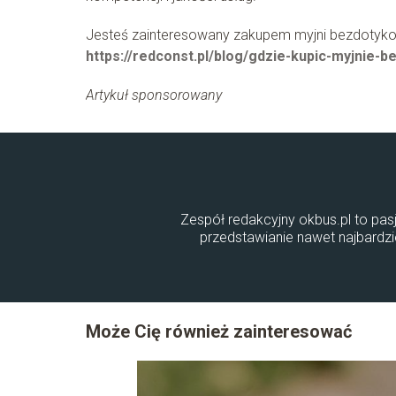
Jesteś zainteresowany zakupem myjni bezdotykow
https://redconst.pl/blog/gdzie-kupic-myjnie-
Artykuł sponsorowany
Zespół redakcyjny okbus.pl to pasj
przedstawianie nawet najbardz
Może Cię również zainteresować