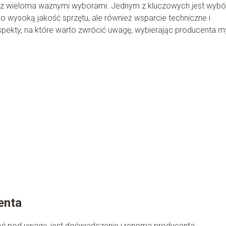
ę z wieloma ważnymi wyborami. Jednym z kluczowych jest wybó
o wysoką jakość sprzętu, ale również wsparcie techniczne i
ekty, na które warto zwrócić uwagę, wybierając producenta my
enta
ąć pod uwagę, jest doświadczenie i renoma producenta.