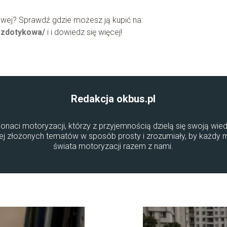
ej? Sprawdź gdzie możesz ją kupić na:
bezdotykowa/
i i dowiedz się więcej!
Redakcja okbus.pl
onaci motoryzacji, którzy z przyjemnością dzielą się swoją wied
iej złożonych tematów w sposób prosty i zrozumiały, by każdy
świata motoryzacji razem z nami.