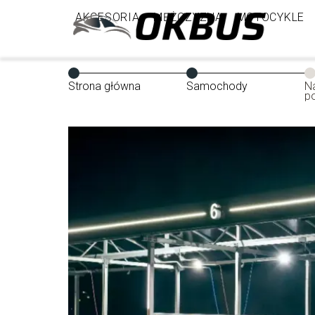
AKCESORIA
MĘŻCZYZNA
MOTOCYKLE
Strona główna
Samochody
N
p
p
b