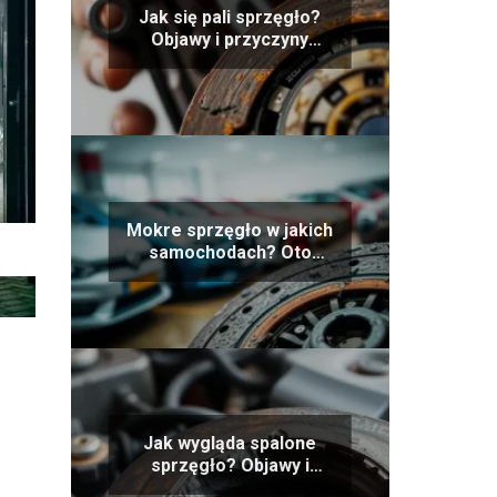
Jak się pali sprzęgło?
Objawy i przyczyny
spalenia sprzęgła
Mokre sprzęgło w jakich
samochodach? Oto
najpopularniejsze
modele
Jak wygląda spalone
sprzęgło? Objawy i
przyczyny awarii