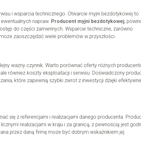
wisu i wsparcia technicznego. Otwarcie myjni bezdotykowej to
 i ewentualnych napraw.
Producent myjni bezdotykowej
, powin
 dostęp do części zamiennych. Wsparcie techniczne, zarówno
óry może zaoszczędzić wiele problemów w przyszłości.
kolejny ważny czynnik. Warto porównać oferty różnych producent
ale również koszty eksploatacji i serwisu. Doświadczony produ
nia, które zapewnią szybki zwrot z inwestycji dzięki efektyw
ać się z referencjami i realizacjami danego producenta. Produ
cznymi realizacjami w kraju i za granicą, z pewnością jest god
wana przez daną firmę może być dobrym wskaźnikiem jej