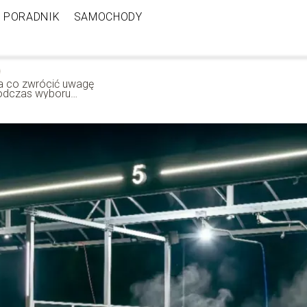
PORADNIK
SAMOCHODY
a co zwrócić uwagę
odczas wyboru
roducenta myjni
ezdotykowej?