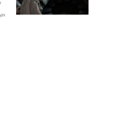
r
jni