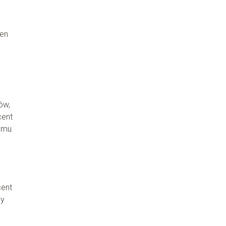
ien
ów,
cent
nemu
cent
ny