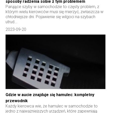
sposoby radzenia sobie z tym problemem
Parujące szyby w samochodzie to częsty problem, z
którym wielu kierowców musi się mierzyć, zwłaszcza w
chłodniejsze dni. Pojawienie się wilgoci na szybach
utrud...
2023-09-20
Gdzie w aucie znajduje się hamulec: kompletny
przewodnik
Każdy kierowca wie, że hamulec w samochodzie to
jedno z najważniejszych urządzeń, które zapewniają