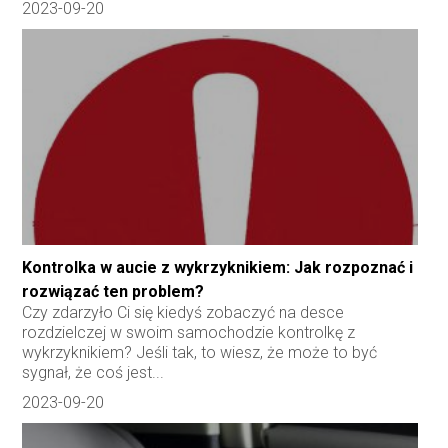
2023-09-20
Kontrolka w aucie z wykrzyknikiem: Jak rozpoznać i
rozwiązać ten problem?
Czy zdarzyło Ci się kiedyś zobaczyć na desce
rozdzielczej w swoim samochodzie kontrolkę z
wykrzyknikiem? Jeśli tak, to wiesz, że może to być
sygnał, że coś jest...
2023-09-20