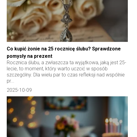
Co kupić żonie na 25 rocznicę ślubu? Sprawdzone
pomysły na prezent
Rocznica ślubu, a zwłaszcza ta wyjątkowa, jaką jest 25-
lecie, to moment, który warto uczcić w sposób
szczególny. Dla wielu par to czas refleksji nad wspólnie
pr...
2025-10-09